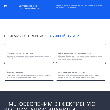
Безукоризненное
Регулярно проводим поддерживающий ремонт зданий и помещений,
обеспечивая их достойный вид
состояние объекта
ПОЧЕМУ «ТОП-СЕРВИС»
- ЛУЧШИЙ ВЫБОР
Специалисты высокого уровня
Обслуживание объектов разного типа
В штате квалифицированный инженерно-технический персонал с
Мы имеем большой опыт работы в торговых, офисных, а также
опытом работы на сложных объектах
производственных зданиях и помещениях и знакомы со
спецификой обеспечения их работы
Технический аудит
География работы - вся Россия
Приступая к работе, мы делаем экспертизу инженерных систем
Мы готовы взять на обслуживание объект в любом регионе
и подбираем оптимальные варианты сервиса
страны и обеспечить его эффективную эксплуатацию
МЫ ОБЕСПЕЧИМ ЭФФЕКТИВНУЮ
ЭКСПЛУАТАЦИЮ ЗДАНИЯ И