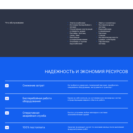
Что обслуживаем
Электроснабжение
Лифты и эскалаторы
Источники бесперебойного
Противопожарные
питания
системы
Строительные конструкции
Водоснабжение
и элементы здания
и канализация
Бассейны, фонтаны,
Насосные
сауны, бани
станции
Вентиляция
Автоматические ворота
и кондиционирование
и двери, шлагбаумы
Отопление и горячее
Парковочные
водоснабжение
системы
НАДЕЖНОСТЬ И ЭКОНОМИЯ РЕСУРСОВ
Снижение затрат
Не требуется содержать технический персонал, приобретать
специальное оборудование, инструменты и транспорт
Бесперебойная работа
Берем на себя контроль за состоянием всех инженерных систем
и предотвращаем аварии и сбои в их работе
оборудования
Оперативная
Быстро устраняем любые неполадки в системах
жизнеобеспечения здания
аварийная служба
100% постоплата
Заказчик производит расчет по окончании месяца после выполнения
предусмотренных работ