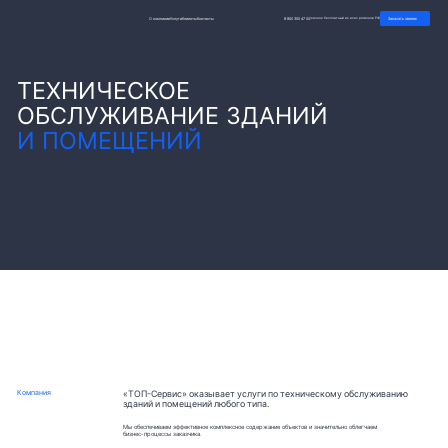
О компании
Услуги
Клиенты
Контакты
8 800 350 47 00
(звонок бесплатный из всех регионов РФ)
Заказать звонок
ТЕХНИЧЕСКОЕ
ОБСЛУЖИВАНИЕ ЗДАНИЙ
И ПОМЕЩЕНИЙ
Компания
«ТОП-Сервис» оказывает услуги по техническому обслуживанию
зданий и помещений любого типа.
Мы обеспечиваем эффективное комплексное содержание объектов и значительно облегчаем
бизнес-процессы заказчика.